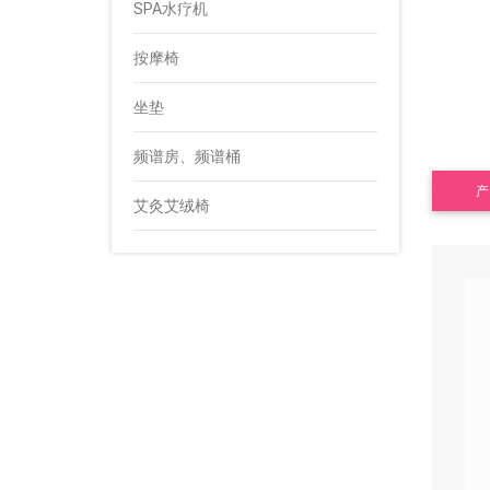
SPA水疗机
按摩椅
坐垫
频谱房、频谱桶
艾灸艾绒椅