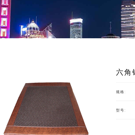
六角
规格:
型号: